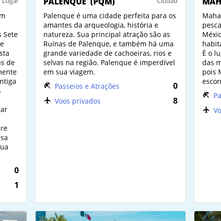
Lugar
PALENQUE
(PQM)
Ciudad
MAH
em
Palenque é uma cidade perfeita para os
Mahah
amantes da arqueologia, história e
pesca
s Sete
natureza. Sua principal atração são as
Méxic
te
Ruínas de Palenque, e também há uma
habit
ista
grande variedade de cachoeiras, rios e
É o l
as de
selvas na região. Palenque é imperdível
das m
mente
em sua viagem.
pois 
ntiga
escon
0
Passeios e Atrações
s
Pa
8
Voos privados
gar
Vo
bre
isa
sua
0
1