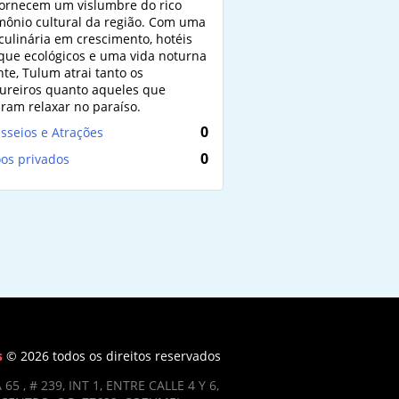
ornecem um vislumbre do rico
mônio cultural da região. Com uma
culinária em crescimento, hotéis
que ecológicos e uma vida noturna
nte, Tulum atrai tanto os
ureiros quanto aqueles que
ram relaxar no paraíso.
0
sseios e Atrações
0
os privados
s
© 2026 todos os direitos reservados
 65 , # 239, INT 1, ENTRE CALLE 4 Y 6,