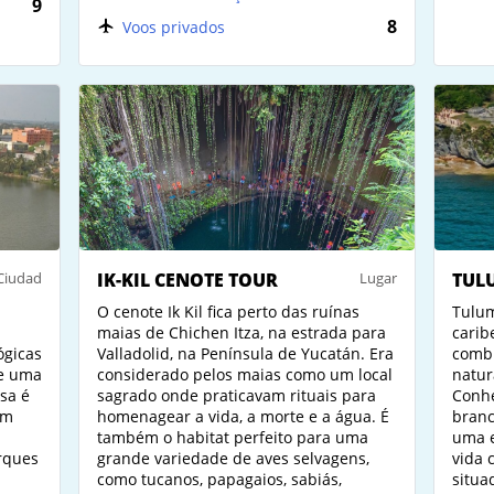
9
8
Voos privados
Ciudad
IK-KIL CENOTE TOUR
Lugar
TUL
O cenote Ik Kil fica perto das ruínas
Tulum
maias de Chichen Itza, na estrada para
carib
ógicas
Valladolid, na Península de Yucatán. Era
comb
de uma
considerado pelos maias como um local
natur
osa é
sagrado onde praticavam rituais para
Conhe
om
homenagear a vida, a morte e a água. É
branc
também o habitat perfeito para uma
uma e
arques
grande variedade de aves selvagens,
vida 
como tucanos, papagaios, sabiás,
situa