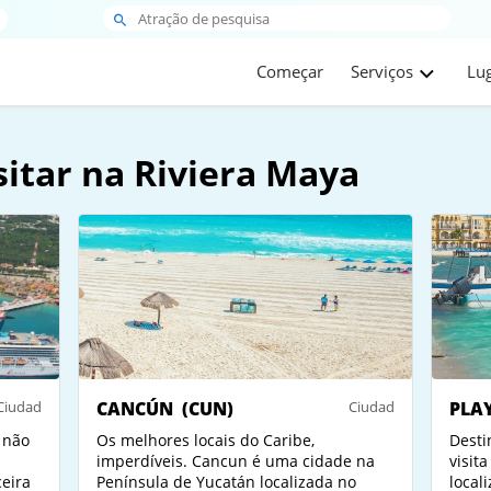
Começar
Serviços
Lu
sitar na Riviera Maya
Ciudad
CANCÚN
(CUN)
Ciudad
PLA
 não
Os melhores locais do Caribe,
Desti
imperdíveis. Cancun é uma cidade na
visit
ceira
Península de Yucatán localizada no
local