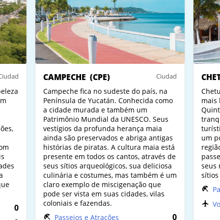
Ciudad
CAMPECHE
(CPE)
Ciudad
CHE
beleza
Campeche fica no sudeste do país, na
Chetu
om
Península de Yucatán. Conhecida como
mais 
a cidade murada e também um
Quint
Patrimônio Mundial da UNESCO. Seus
tranq
ções,
vestígios da profunda herança maia
turís
ainda são preservados e abriga antigas
um po
com
histórias de piratas. A cultura maia está
regiã
is
presente em todos os cantos, através de
passe
dades
seus sítios arqueológicos, sua deliciosa
seus 
a
culinária e costumes, mas também é um
sítio
que
claro exemplo de miscigenação que
Pa
pode ser vista em suas cidades, vilas
coloniais e fazendas.
Vo
0
0
Passeios e Atrações