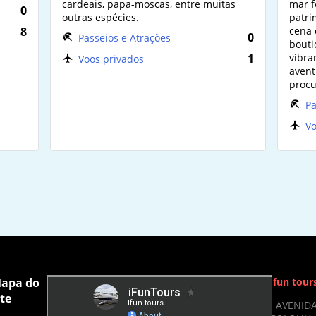
cardeais, papa-moscas, entre muitas
mar f
0
outras espécies.
patri
8
cena 
0
Passeios e Atrações
bouti
1
vibra
Voos privados
avent
procu
Pa
Vo
apa do
Ifun tour
ite
- AVENIDA