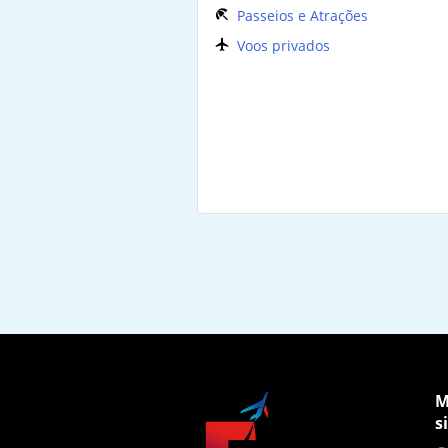
Passeios e Atrações
Voos privados
M
s