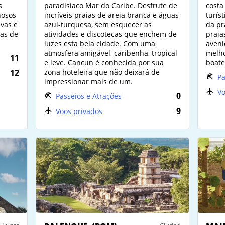
s
paradisíaco Mar do Caribe. Desfrute de
costa
hosos
incríveis praias de areia branca e águas
turís
lvas e
azul-turquesa, sem esquecer as
da pr
nas de
atividades e discotecas que enchem de
praia
luzes esta bela cidade. Com uma
aveni
atmosfera amigável, caribenha, tropical
melho
11
e leve. Cancun é conhecida por sua
boate
12
zona hoteleira que não deixará de
Pa
impressionar mais de um.
Vo
0
Passeios e Atrações
9
Voos privados