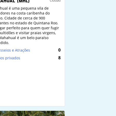
AHUAL
(MHL)
Ciudad
ual é uma pequena vila de
dores na costa caribenha do
o. Cidade de cerca de 900
antes no estado de Quintana Roo.
ugar perfeito para quem quer fugir
ultidões e visitar praias virgens,
Mahahual é um belo paraíso
dido.
0
sseios e Atrações
8
os privados