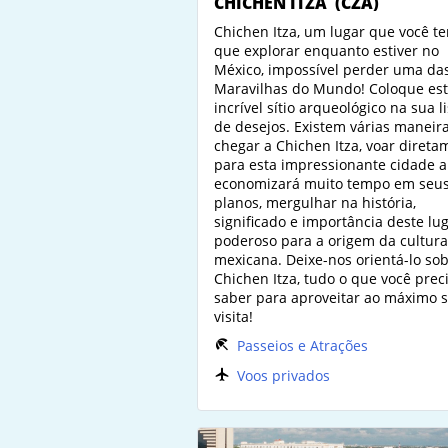
CHICHÉN ITZÁ
(CZA)
Chichen Itza, um lugar que você t
que explorar enquanto estiver no
México, impossível perder uma da
Maravilhas do Mundo! Coloque es
incrível sítio arqueológico na sua l
de desejos. Existem várias maneir
chegar a Chichen Itza, voar direta
para esta impressionante cidade a
economizará muito tempo em seu
planos, mergulhar na história,
significado e importância deste lu
poderoso para a origem da cultura
mexicana. Deixe-nos orientá-lo so
Chichen Itza, tudo o que você prec
saber para aproveitar ao máximo 
visita!
Passeios e Atrações
Voos privados