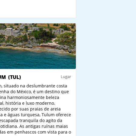
UM
(TUL)
Lugar
, situado na deslumbrante costa
enha do México, é um destino que
ina harmoniosamente beleza
al, história e luxo moderno.
cido por suas praias de areia
a e águas turquesa, Tulum oferece
scapada tranquila do agito da
cotidiana. As antigas ruínas maias
das em penhascos com vista para o