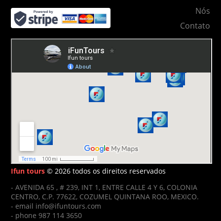
Nós
Contato
Ifun tours
© 2026 todos os direitos reservados
- AVENIDA 65 , # 239, INT 1, ENTRE CALLE 4 Y 6, COLONIA
CENTRO, C.P. 77622, COZUMEL QUINTANA ROO, MEXICO.
- email info@ifuntours.com
- phone 987 114 3650