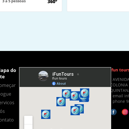
3 a 5 pessoas
360°
apa do
Ifun tour
ite
- AVENIDA
COLONIA 
omeçar
QUINTANA
logue
- email i
- phone 9
ervicos
ós
ontato