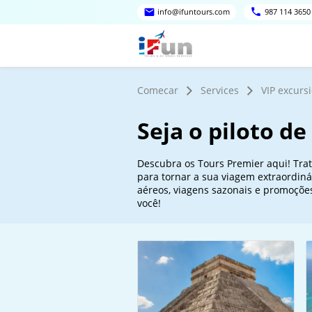
info@ifuntours.com
987 114 3650
Comecar
Services
VIP excurs
Seja o piloto d
Descubra os Tours Premier aqui! Trat
para tornar a sua viagem extraordiná
aéreos, viagens sazonais e promoçõe
você!