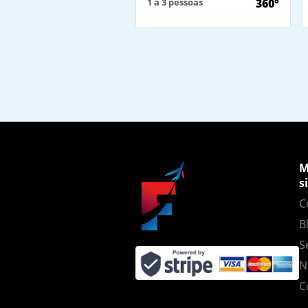
1 a 3 pessoas
360°
M
s
C
B
S
N
C