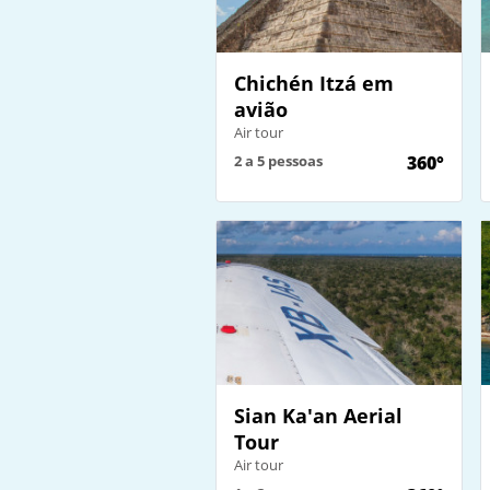
Chichén Itzá em
avião
Air tour
2 a 5 pessoas
360°
Sian Ka'an Aerial
Tour
Air tour