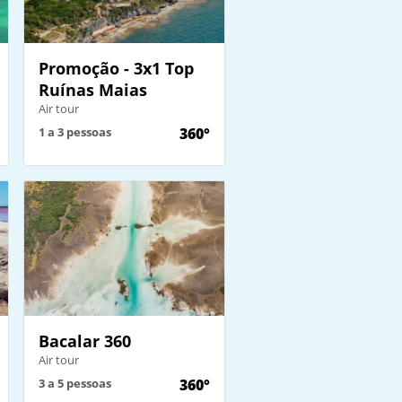
Promoção - 3x1 Top
Ruínas Maias
Air tour
1 a 3 pessoas
360°
Bacalar 360
Air tour
3 a 5 pessoas
360°