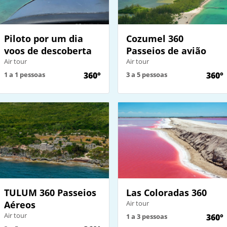
Piloto por um dia
Cozumel 360
voos de descoberta
Passeios de avião
Air tour
Air tour
1 a 1 pessoas
360°
3 a 5 pessoas
360°
TULUM 360 Passeios
Las Coloradas 360
Aéreos
Air tour
Air tour
1 a 3 pessoas
360°