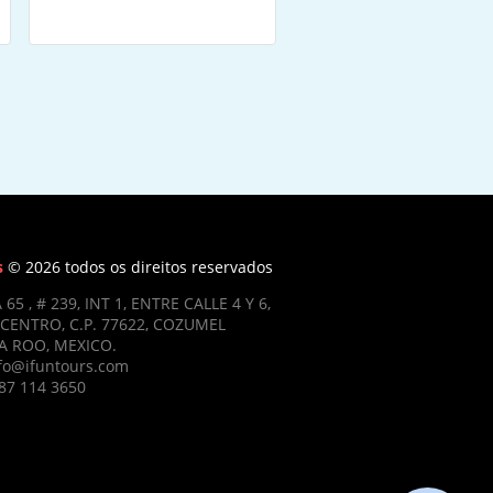
s
© 2026 todos os direitos reservados
 65 , # 239, INT 1, ENTRE CALLE 4 Y 6,
CENTRO, C.P. 77622, COZUMEL
 ROO, MEXICO.
nfo@ifuntours.com
87 114 3650