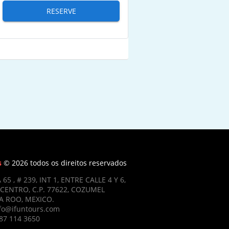
RESERVE
s
© 2026 todos os direitos reservados
 65 , # 239, INT 1, ENTRE CALLE 4 Y 6,
CENTRO, C.P. 77622, COZUMEL
 ROO, MEXICO.
nfo@ifuntours.com
87 114 3650