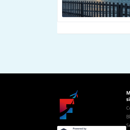
M
s
C
B
S