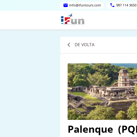
info@ifuntours.com
987 114 3650
DE VOLTA
Palenque
(PQ