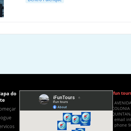
apa do
Ifun tour
ite
- AVENIDA
COLONIA 
omeçar
QUINTANA
logue
- email i
- phone 9
ervicos