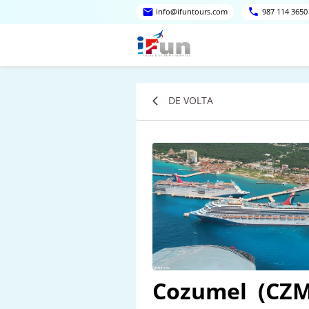
info@ifuntours.com
987 114 3650
DE VOLTA
Cozumel
(CZM