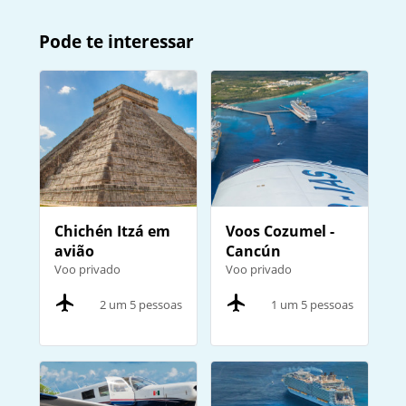
Pode te interessar
Chichén Itzá em
Voos Cozumel -
avião
Cancún
Voo privado
Voo privado
2 um 5 pessoas
1 um 5 pessoas