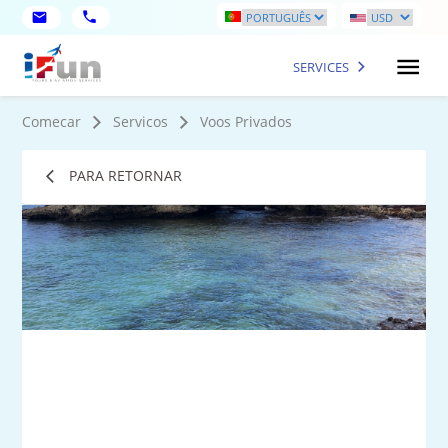
SERVICES
Comecar
Servicos
Voos Privados
PARA RETORNAR
1
fot
ma