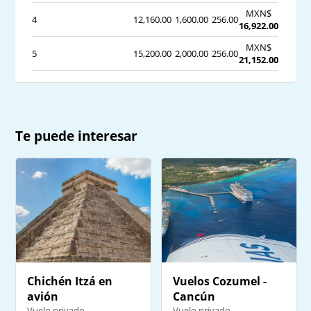
MXN$
4
12,160.00
1,600.00
256.00
16,922.00
MXN$
5
15,200.00
2,000.00
256.00
21,152.00
Te puede interesar
Chichén Itzá en
Vuelos Cozumel -
avión
Cancún
Vuelo privado
Vuelo privado