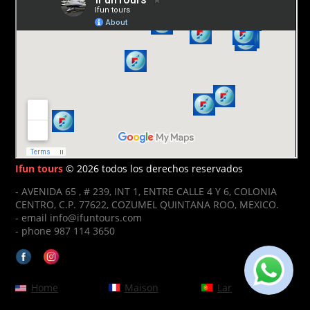
Ifun tours
© 2026 todos los derechos reservados
- AVENIDA 65 , # 239, INT 1, ENTRE CALLE 4 Y 6, COLONIA
CENTRO, C.P. 77622, COZUMEL QUINTANA ROO, MEXICO.
- email info@ifuntours.com
- phone 987 114 3650
Home
Maison
Lar