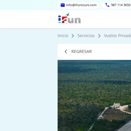
info@ifuntours.com
987 114 3650
Inicio
Servicios
Vuelos Privad
REGRESAR