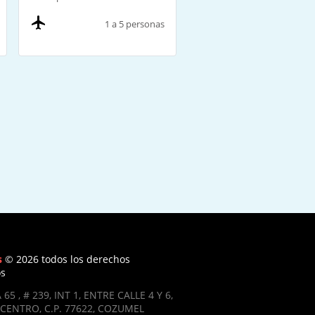
1 a 5 personas
s
© 2026 todos los derechos
os
 65 , # 239, INT 1, ENTRE CALLE 4 Y 6,
CENTRO, C.P. 77622, COZUMEL