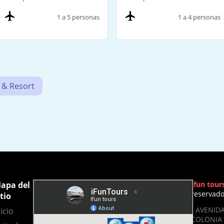
1 a 5 personas
1 a 4 personas
 & Resort
apa del
Ifun tour
reservad
itio
- AVENIDA
icio
COLONIA 