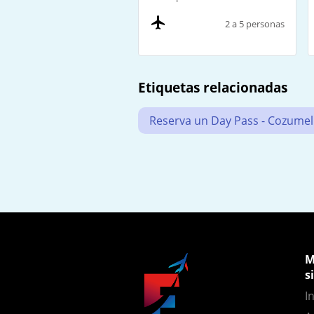
2 a 5 personas
Etiquetas relacionadas
Reserva un Day Pass - Cozumel
M
s
In