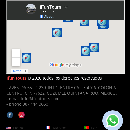
Ifun tours
© 2026 todos los derechos reservados
- AVENIDA 65 , # 239, INT 1, ENTRE CALLE 4 Y 6, COLONIA
CENTRO, C.P. 77622, COZUMEL QUINTANA ROO, MEXICO.
- email info@ifuntours.com
- phone 987 114 3650
Home
Maison
Lar