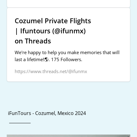
Cozumel Private Flights
| Ifuntours (@ifunmx)
on Threads
We're happy to help you make memories that will
last a lifetime!🌎. 175 Followers.
https://www.threads.net/@ifunmx
iFunTours - Cozumel, Mexico 2024
__________