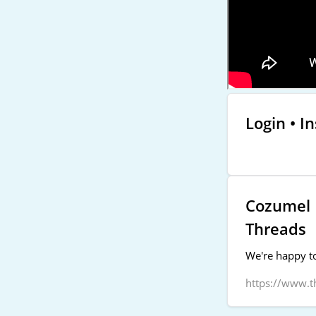
Login • I
Cozumel P
Threads
We're happy to
https://www.t