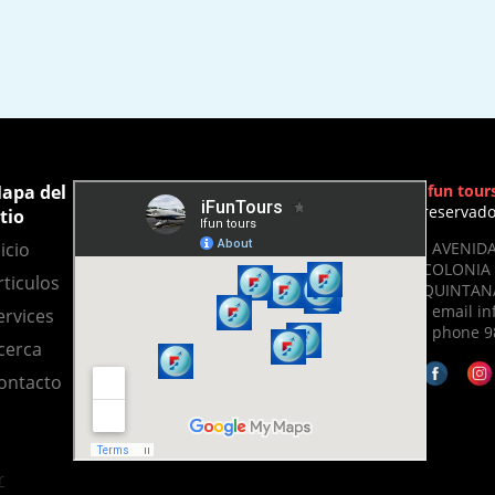
apa del
Ifun tour
reservad
itio
- AVENIDA
icio
COLONIA 
rticulos
QUINTANA
- email i
ervices
- phone 9
cerca
ontacto
r