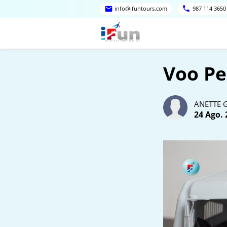
info@ifuntours.com
987 114 3650
Voo Pe
ANETTE 
24 Ago. 