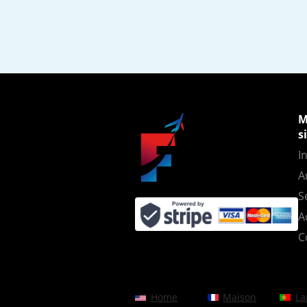
M
s
In
A
S
A
C
Home
Maison
La