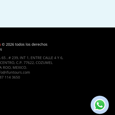
s
© 2026 todos los derechos
os
 65 , # 239, INT 1, ENTRE CALLE 4 Y 6,
CENTRO, C.P. 77622, COZUMEL
 ROO, MEXICO.
nfo@ifuntours.com
87 114 3650