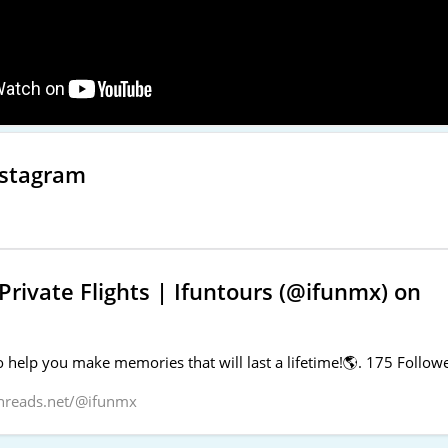
nstagram
rivate Flights | Ifuntours (@ifunmx) on
 help you make memories that will last a lifetime!🌎. 175 Followe
hreads.net/@ifunmx