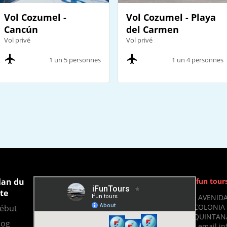
Vol Cozumel -
Vol Cozumel - Playa
Cancún
del Carmen
Vol privé
Vol privé
1 un 5 personnes
1 un 4 personnes
lan du
Ifun tour
ite
- AVENIDA
COLONIA 
ébut
QUINTANA
log
- email i