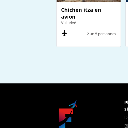
Chichen itza en
avion
Vol privé
2 un 5 personnes
P
s
D
B