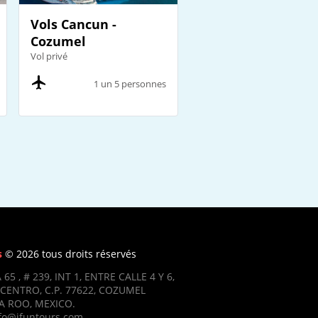
Vols Cancun -
Cozumel
Vol privé
1 un 5 personnes
s
© 2026 tous droits réservés
 65 , # 239, INT 1, ENTRE CALLE 4 Y 6,
CENTRO, C.P. 77622, COZUMEL
 ROO, MEXICO.
nfo@ifuntours.com