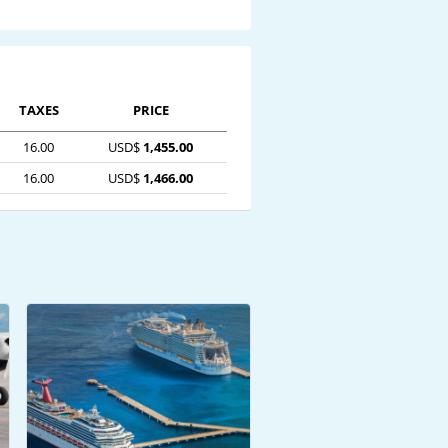
TAXES
PRICE
16.00
USD$
1,455.00
16.00
USD$
1,466.00