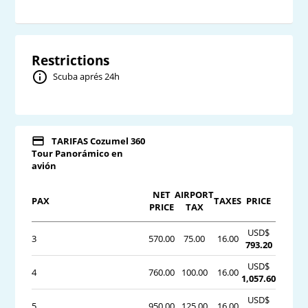
Restrictions
Scuba aprés 24h
TARIFAS Cozumel 360
Tour Panorámico en
avión
NET
AIRPORT
PAX
TAXES
PRICE
PRICE
TAX
USD$
3
570.00
75.00
16.00
793.20
USD$
4
760.00
100.00
16.00
1,057.60
USD$
5
950.00
125.00
16.00