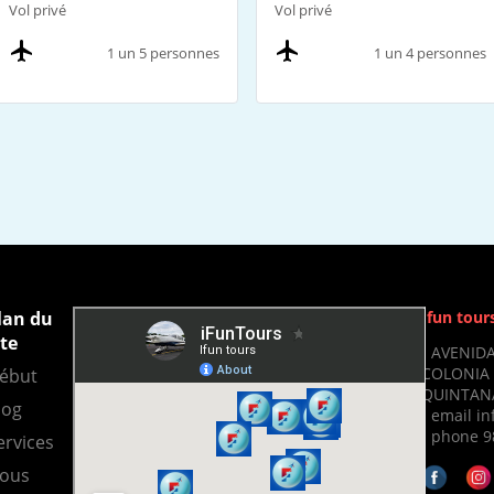
Vol privé
Vol privé
1 un 5 personnes
1 un 4 personnes
lan du
Ifun tour
ite
- AVENIDA
COLONIA 
ébut
QUINTANA
log
- email i
- phone 9
ervices
ous