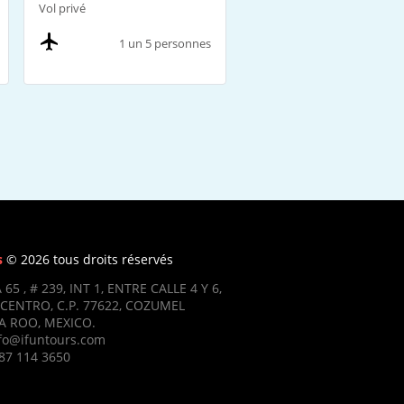
Vol privé
1 un 5 personnes
s
© 2026 tous droits réservés
 65 , # 239, INT 1, ENTRE CALLE 4 Y 6,
CENTRO, C.P. 77622, COZUMEL
 ROO, MEXICO.
nfo@ifuntours.com
87 114 3650