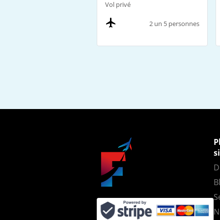
Vol privé
2 un 5 personnes
P
s
D
B
S
N