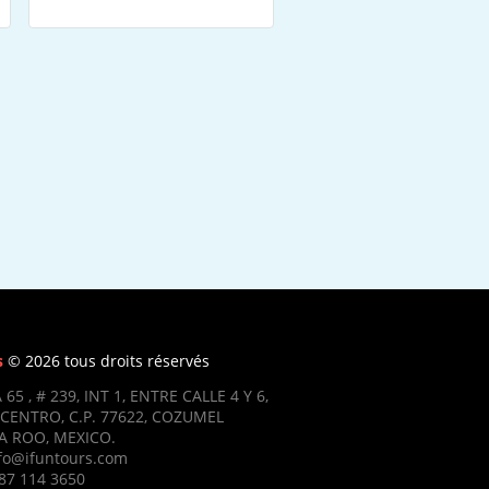
s
© 2026 tous droits réservés
 65 , # 239, INT 1, ENTRE CALLE 4 Y 6,
CENTRO, C.P. 77622, COZUMEL
 ROO, MEXICO.
nfo@ifuntours.com
87 114 3650