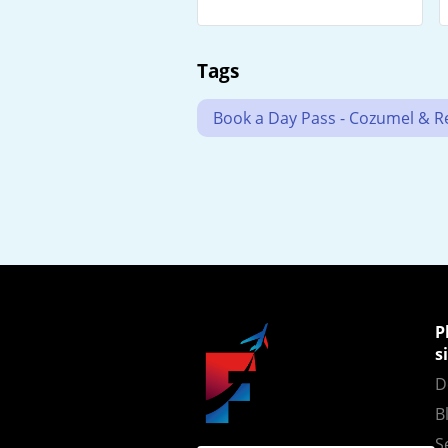
Tags
Book a Day Pass - Cozumel & Res
P
s
D
B
S