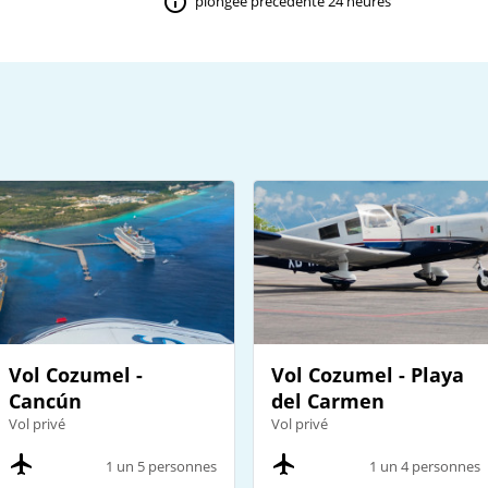
plongée précédente 24 heures
Vol Cozumel -
Vol Cozumel - Playa
Cancún
del Carmen
Vol privé
Vol privé
1 un 5 personnes
1 un 4 personnes