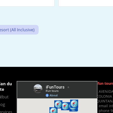
ort (All Inclusive)
lan du
Ifun tour
ite
- AVENIDA
COLONIA 
ébut
QUINTANA
log
- email i
- phone 9
ervices