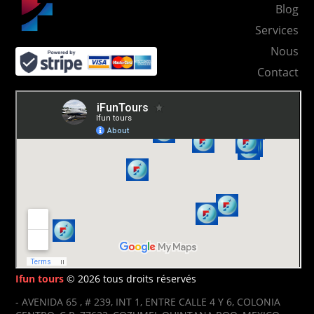
Blog
Services
Nous
Contact
Ifun tours
© 2026 tous droits réservés
- AVENIDA 65 , # 239, INT 1, ENTRE CALLE 4 Y 6, COLONIA