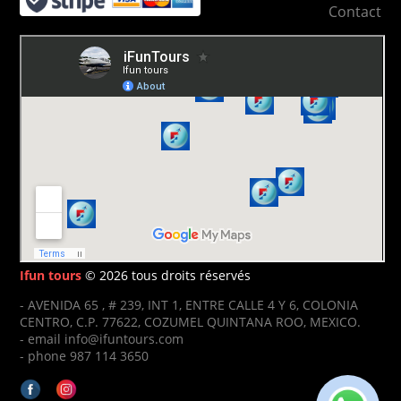
Contact
Ifun tours
© 2026 tous droits réservés
- AVENIDA 65 , # 239, INT 1, ENTRE CALLE 4 Y 6, COLONIA
CENTRO, C.P. 77622, COZUMEL QUINTANA ROO, MEXICO.
- email info@ifuntours.com
- phone 987 114 3650